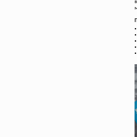
в
м
П