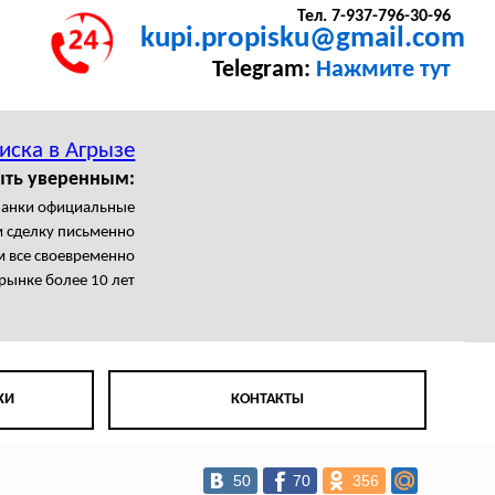
Тел. 7-937-796-30-96
kupi.propisku@gmail.com
Telegram:
Нажмите тут
иска в Агрызе
ыть уверенным:
ланки официальные
 сделку письменно
 все своевременно
рынке более 10 лет
КИ
КОНТАКТЫ
50
70
356