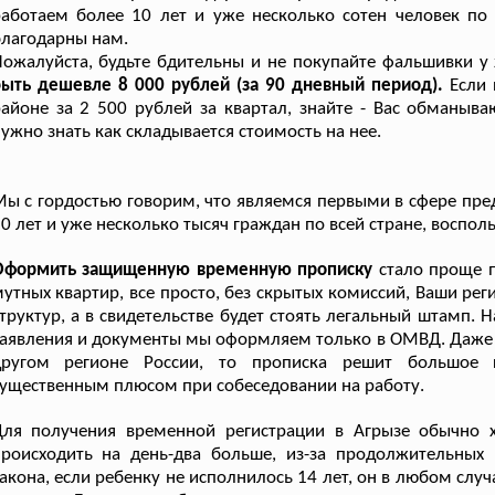
аботаем более 10 лет и уже несколько сотен человек по 
лагодарны нам.
ожалуйста, будьте бдительны и не покупайте фальшивки у
быть дешевле 8 000 рублей (за 90 дневный период).
Если 
айоне за 2 500 рублей за квартал, знайте - Вас обманыв
ужно знать как складывается стоимость на нее.
ы с гордостью говорим, что являемся первыми в сфере пред
0 лет и уже несколько тысяч граждан по всей стране, воспо
Оформить защищенную временную прописку
стало проще п
утных квартир, все просто, без скрытых комиссий, Ваши реги
труктур, а в свидетельстве будет стоять легальный штамп. 
аявления и документы мы оформляем только в ОМВД. Даже ес
другом регионе России, то прописка решит большое к
ущественным плюсом при собеседовании на работу.
Для получения временной регистрации в Агрызе обычно х
происходить на день-два больше, из-за продолжительных
акона, если ребенку не исполнилось 14 лет, он в любом сл