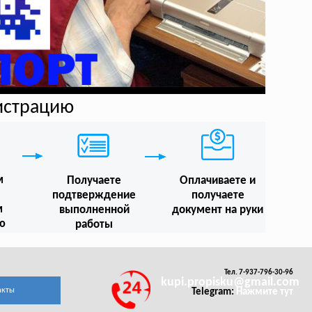
гистрацию
м
Получаете
Оплачиваете и
подтверждение
получаете
м
выполненной
документ на руки
ю
работы
Тел. 7-937-796-30-96
kupi.propisku@gmail.com
акты
Telegram:
Нажмите тут