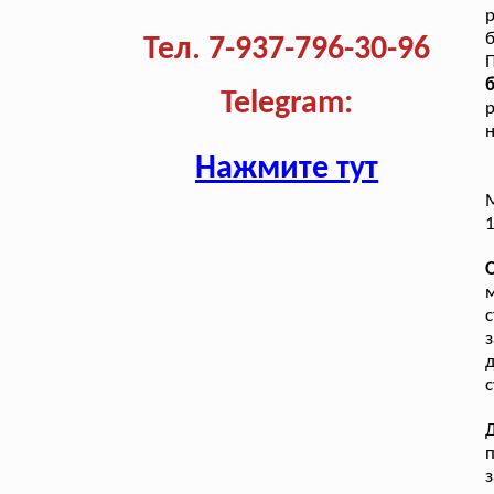
р
б
Тел. 7-937-796-30-96
П
Telegram:
р
н
Нажмите тут
М
1
м
с
з
с
з