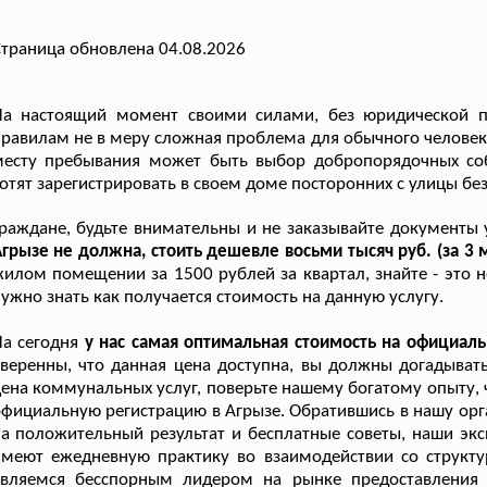
траница обновлена 04.08.2026
На настоящий момент своими силами, без юридической 
равилам не в меру сложная проблема для обычного человек
месту пребывания может быть выбор добропорядочных со
отят зарегистрировать в своем доме посторонних с улицы бе
раждане, будьте внимательны и не заказывайте документы
грызе не должна, стоить дешевле восьми тысяч руб. (за 3 
илом помещении за 1500 рублей за квартал, знайте - это 
ужно знать как получается стоимость на данную услугу.
а сегодня
у нас самая оптимальная стоимость на официал
веренны, что данная цена доступна, вы должны догадыват
ена коммунальных услуг, поверьте нашему богатому опыту, ч
фициальную регистрацию в Агрызе. Обратившись в нашу орг
а положительный результат и бесплатные советы, наши экс
имеют ежедневную практику во взаимодействии со структ
являемся бесспорным лидером на рынке предоставления 