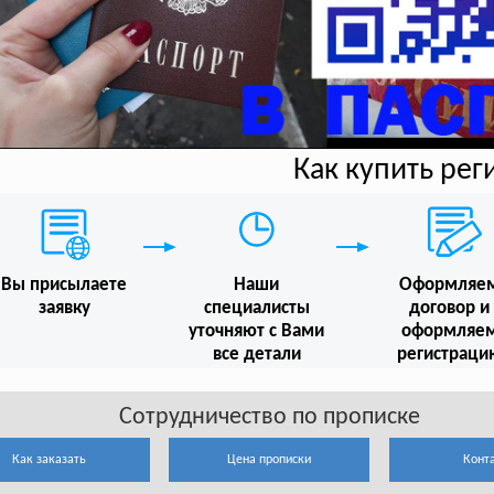
Как купить ре
Вы присылаете
Наши
Оформляе
заявку
специалисты
договор и
уточняют с Вами
оформляе
все детали
регистраци
Сотрудничество по прописке
Как заказать
Цена прописки
Конт