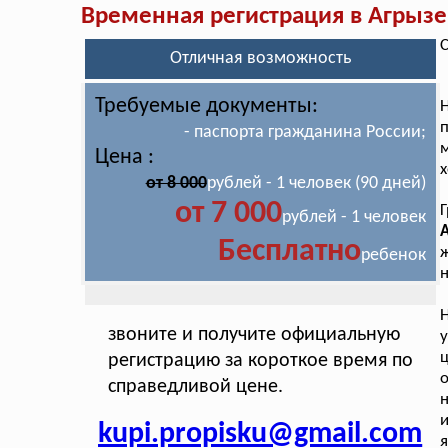
Временная регистрация в Агрызе
С
Отличная возможность
Требуемые документы:
п
- паспорта гражданина России;
Цена :
х
от 8 000
рублей - 1 человек (90 дней)
от 7 000
Г
рублей - 1 человек
А
Бесплатно
ж
ребенок
н
Н
звоните и получите официальную
у
ц
регистрацию за короткое время по
о
справедливой цене.
н
kupi.propisku@gmail.com